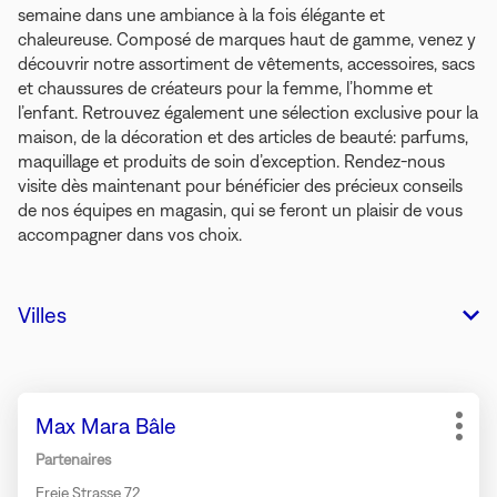
semaine dans une ambiance à la fois élégante et
chaleureuse. Composé de marques haut de gamme, venez y
découvrir notre assortiment de vêtements, accessoires, sacs
et chaussures de créateurs pour la femme, l’homme et
l’enfant. Retrouvez également une sélection exclusive pour la
maison, de la décoration et des articles de beauté: parfums,
maquillage et produits de soin d’exception. Rendez-nous
visite dès maintenant pour bénéficier des précieux conseils
de nos équipes en magasin, qui se feront un plaisir de vous
accompagner dans vos choix.
Villes
Appuyer
Point
Max Mara Bâle
sur
Plus
de
la
d'opt
Partenaires
vente
touche
Freie Strasse 72
: