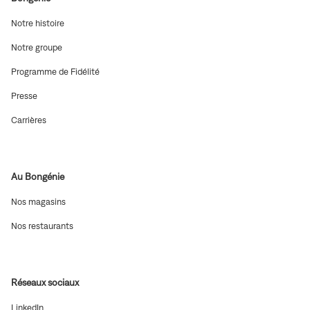
(ouvre
Notre histoire
dans
une
(ouvre
Notre groupe
nouvelle
dans
fenêtre)
une
(ouvre
Programme de Fidélité
nouvelle
dans
fenêtre)
une
(ouvre
Presse
nouvelle
dans
fenêtre)
une
(ouvre
Carrières
nouvelle
dans
fenêtre)
une
nouvelle
fenêtre)
Au Bongénie
(ouvre
Nos magasins
dans
une
(ouvre
Nos restaurants
nouvelle
dans
fenêtre)
une
nouvelle
fenêtre)
Réseaux sociaux
(ouvre
LinkedIn