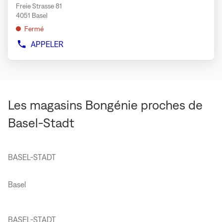
BÂLE
Freie Strasse 81
:
ENTRÉE
4051 Basel
pour
Fermé
obtenir
de
APPELER
AFFICHER
plus
LE
amples
NUMÉRO
DE
informations
TÉLÉPHONE
DU
MAGASIN
Les magasins Bongénie proches de
MAX
MARA
Basel-Stadt
WEEKEND
BÂLE
BASEL-STADT
Basel
BASEL-STADT