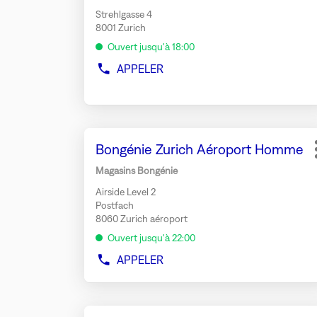
vente
touche
Strehlgasse 4
:
ENTRÉE
8001 Zurich
pour
Ouvert jusqu'à 18:00
obtenir
de
APPELER
AFFICHER
plus
LE
amples
NUMÉRO
DE
informations
TÉLÉPHONE
Appuyer
DU
Point
Bongénie Zurich Aéroport Homme
MAGASIN
sur
de
MAX
la
Magasins Bongénie
MARA
vente
touche
ZURICH
Airside Level 2
:
ENTRÉE
Postfach
pour
8060 Zurich aéroport
obtenir
Ouvert jusqu'à 22:00
de
plus
APPELER
AFFICHER
amples
LE
NUMÉRO
informations
DE
Appuyer
TÉLÉPHONE