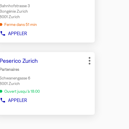
vente
uche
Bahnhofstrasse 3
TRÉE
Bongénie Zurich
ur
8001 Zurich
tenir
Ferme dans 51 min
us
APPELER
AFFICHER
ples
LE
NUMÉRO
formations
DE
puyer
TÉLÉPHONE
Point
Peserico Zurich
r
DU
Plus
de
MAGASIN
d'options
Partenaires
ÉMILE
vente
uche
RESTAURANT
Schwanengasse 6
TRÉE
&
8001 Zurich
ur
BAR
Ouvert jusqu'à 18:00
ZURICH
tenir
APPELER
AFFICHER
us
LE
ples
NUMÉRO
DE
formations
TÉLÉPHONE
DU