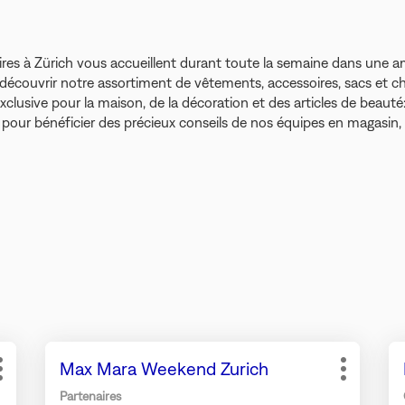
res à Zürich vous accueillent durant toute la semaine dans une am
ouvrir notre assortiment de vêtements, accessoires, sacs et c
xclusive pour la maison, de la décoration et des articles de beauté
pour bénéficier des précieux conseils de nos équipes en magasin,
Appuyer
Ap
Point
Max Mara Weekend Zurich
sur
su
Plus
Plus
de
la
la
d'options
d'options
Partenaires