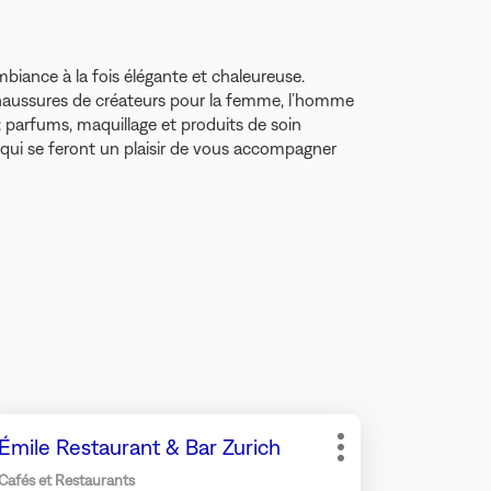
biance à la fois élégante et chaleureuse.
haussures de créateurs pour la femme, l’homme
: parfums, maquillage et produits de soin
 qui se feront un plaisir de vous accompagner
puyer
Point
Émile Restaurant & Bar Zurich
r
Plus
de
d'options
Cafés et Restaurants