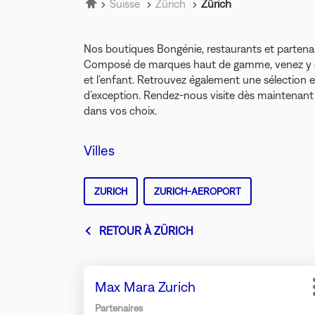
Accueil
Suisse
Zürich
Zürich
Nos boutiques Bongénie, restaurants et partenai
Composé de marques haut de gamme, venez y déc
et l’enfant. Retrouvez également une sélection e
d’exception. Rendez-nous visite dès maintenant 
dans vos choix.
Villes
ZURICH
ZURICH-AEROPORT
RETOUR À ZÜRICH
Appuyer
Point
Max Mara Zurich
sur
de
la
Partenaires