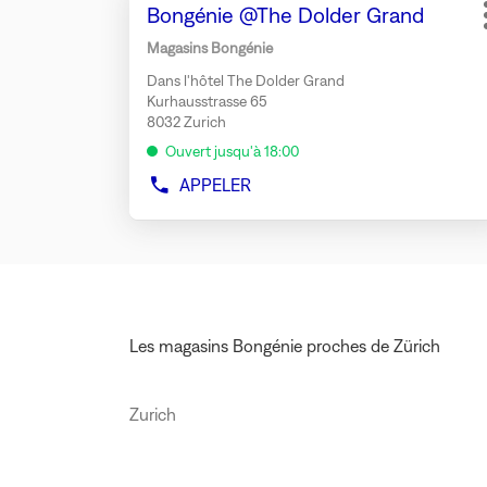
Point
Bongénie @The Dolder Grand
sur
DU
de
MAGASIN
la
Magasins Bongénie
BONGÉNIE
vente
touche
ZURICH
Dans l'hôtel The Dolder Grand
:
ENTRÉE
AÉROPORT
Kurhausstrasse 65
pour
HOMME
8032 Zurich
obtenir
Ouvert jusqu'à 18:00
de
plus
APPELER
AFFICHER
amples
LE
NUMÉRO
informations
DE
TÉLÉPHONE
DU
MAGASIN
BONGÉNIE
Les magasins Bongénie proches de Zürich
@THE
DOLDER
GRAND
Zurich