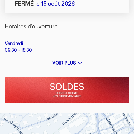
FERMÉ
le 15 août 2026
Horaires d'ouverture
Horaires
Vendredi
d'ouverture
09:30
-
18:30
d'aujourd'hui
VOIR PLUS
ET
LES
HORAIRES
En
Dernière
D'OUVERTURE
boutique
chance
DU
de
MAGASIN
BONGÉNIE
profiter
LUCERNE
des
Soldes.