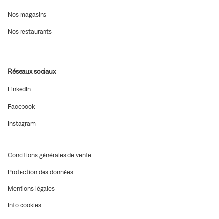
(ouvre
Nos magasins
dans
une
(ouvre
Nos restaurants
nouvelle
dans
fenêtre)
une
nouvelle
fenêtre)
Réseaux sociaux
(ouvre
LinkedIn
dans
une
(ouvre
Facebook
nouvelle
dans
fenêtre)
une
(ouvre
Instagram
nouvelle
dans
fenêtre)
une
nouvelle
fenêtre)
(ouvre
Conditions générales de vente
dans
(ouvre
Protection des données
une
dans
nouvelle
(ouvre
Mentions légales
une
fenêtre)
dans
nouvelle
(ouvre
Info cookies
une
fenêtre)
dans
nouvelle