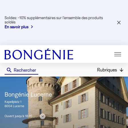
Soldes: -10% supplémentaires sur l’ensemble des produits
soldés
FER
En savoir plus
LA
FENÊ
Menu
Rubriques
Rechercher
Bongénie
Bongénie Lucerne
Kapellplatz 1
6004 Lucerne
Ouvert jusqu'à 18:30
Consulter