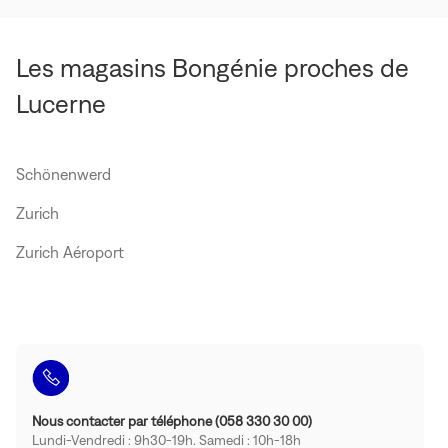
publication
Dernière
chance
Les magasins Bongénie proches de
de
profiter
Lucerne
des
Soldes.
(ouvre
dans
une
Schönenwerd
nouvelle
fenêtre)
Zurich
Zurich Aéroport
Nous contacter par téléphone (058 330 30 00)
Lundi-Vendredi : 9h30-19h. Samedi : 10h-18h