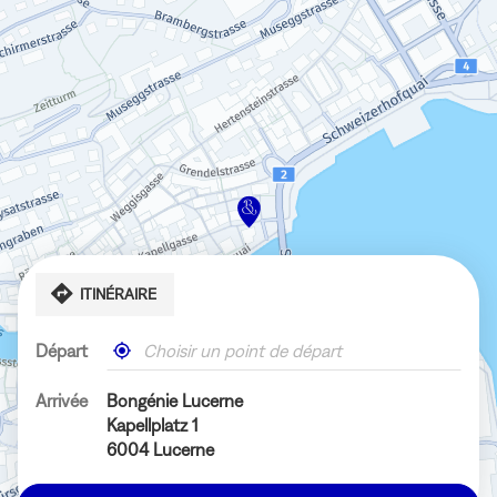
ITINÉRAIRE
Départ
,
À
trouver
proximité
un
Arrivée
Bongénie Lucerne
magasin
Kapellplatz 1
Bongénie
6004 Lucerne