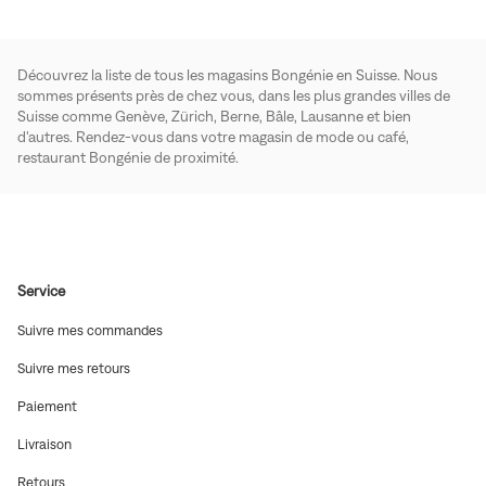
Découvrez la liste de tous les magasins Bongénie en Suisse. Nous
sommes présents près de chez vous, dans les plus grandes villes de
Suisse comme Genève, Zürich, Berne, Bâle, Lausanne et bien
d'autres. Rendez-vous dans votre magasin de mode ou café,
restaurant Bongénie de proximité.
Service
(ouvre
Suivre mes commandes
dans
une
(ouvre
Suivre mes retours
nouvelle
dans
fenêtre)
une
(ouvre
Paiement
nouvelle
dans
fenêtre)
une
(ouvre
Livraison
nouvelle
dans
fenêtre)
une
(ouvre
Retours