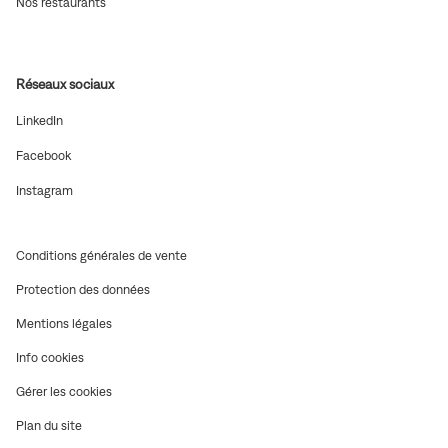
Nos restaurants
nouvelle
dans
fenêtre)
une
nouvelle
fenêtre)
Réseaux sociaux
(ouvre
LinkedIn
dans
une
(ouvre
Facebook
nouvelle
dans
fenêtre)
une
(ouvre
Instagram
nouvelle
dans
fenêtre)
une
nouvelle
fenêtre)
(ouvre
Conditions générales de vente
dans
(ouvre
Protection des données
une
dans
nouvelle
(ouvre
Mentions légales
une
fenêtre)
dans
nouvelle
(ouvre
Info cookies
une
fenêtre)
dans
nouvelle
Gérer les cookies
une
fenêtre)
nouvelle
Plan du site
fenêtre)