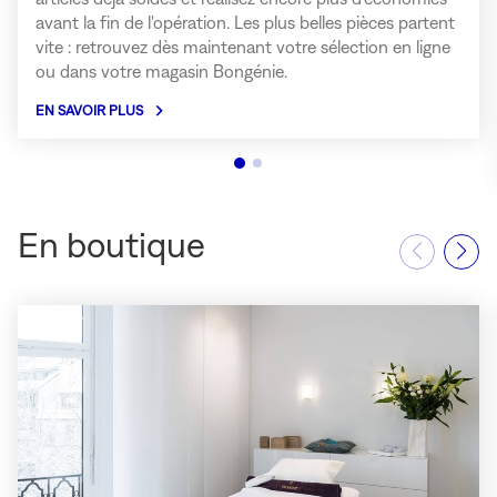
avant la fin de l'opération. Les plus belles pièces partent
vite : retrouvez dès maintenant votre sélection en ligne
ou dans votre magasin Bongénie.
EN SAVOIR PLUS
à
propos
de
la
publication
Dernière
En boutique
chance
de
profiter
des
Soldes.
(ouvre
dans
une
nouvelle
fenêtre)