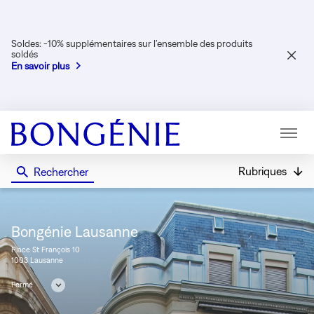
Soldes: -10% supplémentaires sur l’ensemble des produits
soldés
FER
En savoir plus
LA
FENÊ
Menu
Rubriques
Rechercher
Bongénie
Bongénie Lausanne
Place St François 10
1003 Lausanne
Fermé
Consulter