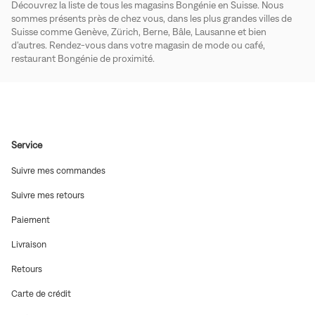
Découvrez la liste de tous les magasins Bongénie en Suisse. Nous
sommes présents près de chez vous, dans les plus grandes villes de
Suisse comme Genève, Zürich, Berne, Bâle, Lausanne et bien
d'autres. Rendez-vous dans votre magasin de mode ou café,
restaurant Bongénie de proximité.
Service
(ouvre
Suivre mes commandes
dans
une
(ouvre
Suivre mes retours
nouvelle
dans
fenêtre)
une
(ouvre
Paiement
nouvelle
dans
fenêtre)
une
(ouvre
Livraison
nouvelle
dans
fenêtre)
une
(ouvre
Retours
nouvelle
dans
fenêtre)
une
(ouvre
Carte de crédit
nouvelle
dans
fenêtre)
une