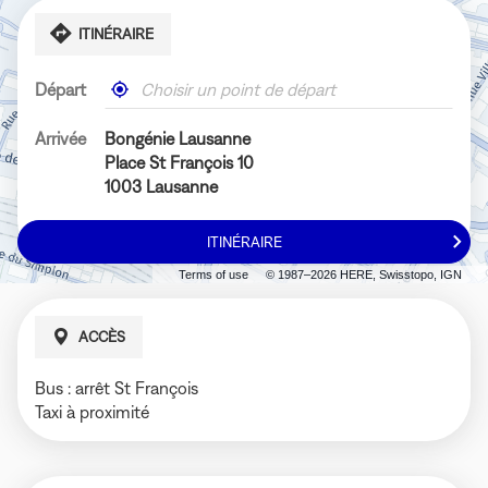
ITINÉRAIRE
Départ
,
À
trouver
proximité
un
Arrivée
Bongénie Lausanne
magasin
Place St François 10
Bongénie
1003 Lausanne
ITINÉRAIRE
JUSQU'AU
MAGASIN
Terms of use
© 1987–2026 HERE, Swisstopo, IGN
BONGÉNIE
LAUSANNE
ACCÈS
Bus : arrêt St François
Taxi à proximité