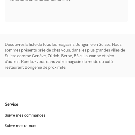
Découvrez la liste de tous les magasins Bongénie en Suisse. Nous
sommes présents près de chez vous, dans les plus grandes villes de
Suisse comme Genève, Zürich, Berne, Bâle, Lausanne et bien
d'autres. Rendez-vous dans votre magasin de mode ou café,
restaurant Bongénie de proximité.
Service
(ouvre
Suivre mes commandes
dans
une
(ouvre
Suivre mes retours
nouvelle
dans
fenêtre)
une