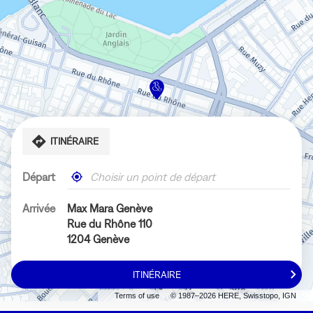
ITINÉRAIRE
Départ
,
À
trouver
proximité
un
Arrivée
Max Mara Genève
magasin
Rue du Rhône 110
Bongénie
1204 Genève
ITINÉRAIRE
JUSQU'AU
MAGASIN
Terms of use
© 1987–2026 HERE, Swisstopo, IGN
MAX
MARA