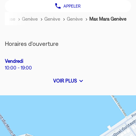
APPELER
AFFICHER
LE
NUMÉRO
eil
Suisse
Genève
Genève
Genève
Max Mara Genève
DE
TÉLÉPHONE
DU
MAGASIN
MAX
Horaires d'ouverture
MARA
GENÈVE
Horaires
Vendredi
d'ouverture
10:00
-
19:00
d'aujourd'hui
VOIR PLUS
ET
LES
HORAIRES
D'OUVERTURE
DU
MAGASIN
MAX
MARA
GENÈVE