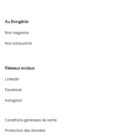
dans
fenêtre)
une
nouvelle
fenêtre)
Au Bongénie
(ouvre
Nos magasins
dans
une
(ouvre
Nos restaurants
nouvelle
dans
fenêtre)
une
nouvelle
fenêtre)
Réseaux sociaux
(ouvre
LinkedIn
dans
une
(ouvre
Facebook
nouvelle
dans
fenêtre)
une
(ouvre
Instagram
nouvelle
dans
fenêtre)
une
nouvelle
fenêtre)
(ouvre
Conditions générales de vente
dans
(ouvre
Protection des données
une
dans