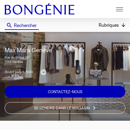
Menu
Rubriques
Rechercher
Bongénie
Max Mara Genève
Rue du Rhône 110
1204 Genève
Ouvert jusqu'à 19:00
Consulter
les
horaires
CONTACTEZ-NOUS
SE RENDRE DANS LE MAGASIN
VOIR
SUR
LA
CARTE